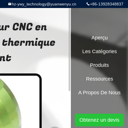
hz-ywy_technology@yuanwenyu.cn
+86-13928348837
ur CNC en
t thermique
Aperçu
Les Catégories
ant
Produits
Ressources
A Propos De Nous
Obtenez un devis