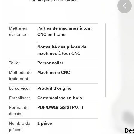
butto
Mettre en
Parties de machines à tour
évidence
CNC en titane
,
Normalité des pièces de
machines à tour CNC
Taille
Personnalisé
Méthode de
Machinerie CNC
traitement
Le service
Produit d'origine
Emballage
Carton/caisse en bois
Format de
PDF/DWG/IGS/STP/X_T
dessin
Nombre de
1 pièce
pièces
Des