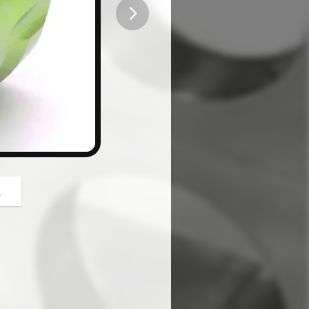
button
z