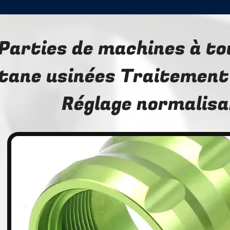
Parties de machines à to
itane usinées Traitemen
Réglage normalis