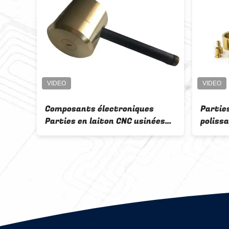
on
Composants électroniques
Parties
Parties en laiton CNC usinées
poliss
Tolérance ± 0,01 mm
électr