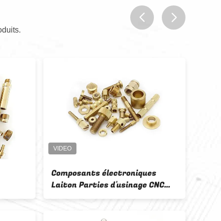
duits.
prev
next
Composants électroniques
Polis
Laiton Parties d'usinage CNC
CNC 
Polissage