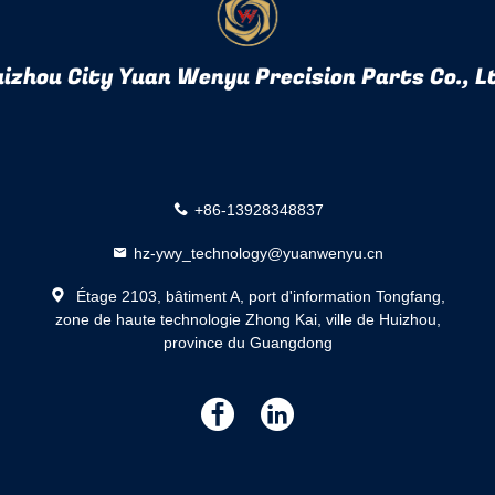
izhou City Yuan Wenyu Precision Parts Co., L
+86-13928348837
hz-ywy_technology@yuanwenyu.cn
Étage 2103, bâtiment A, port d'information Tongfang,
zone de haute technologie Zhong Kai, ville de Huizhou,
province du Guangdong
描
描