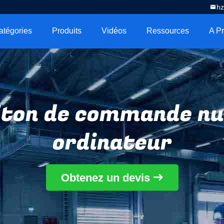
h
atégories
Produits
Vidéos
Ressources
aiton de commande n
ordinateur
Obtenez un devis