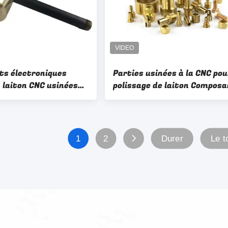
s électroniques
Parties usinées à la CNC pou
 laiton CNC usinées
polissage de laiton Compos
 ± 0,01 mm
électroniques
1
2
Durer
Le t