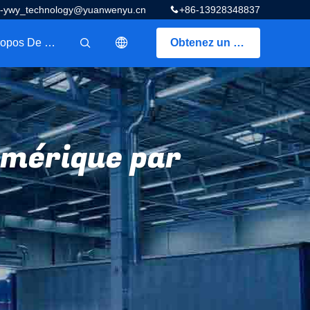
z-ywy_technology@yuanwenyu.cn
+86-13928348837
A Propos De Nous
Obtenez un devis
描述
umérique par