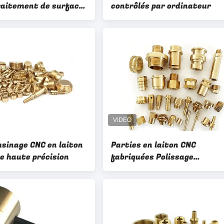
aitement de surface
contrôlés par ordinateur
age OEM
usinage CNC en laiton
Parties en laiton CNC
e haute précision
fabriquées Polissage
Machinerie CNC