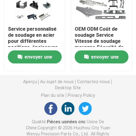
Pièces de fraisage de rotation de commande numériqu
Service personnalisé
OEM ODM Coût de
de soudage en acier
soudage Service
Pièces d'acier inoxydable de commande numérique par
pour différentes
Vitesse de soudage
positions, épaisseurs
moyenne Sécurité de
et niveaux de vitesse
soudage basse
Pièces en laiton de commande numérique par ordinate
envoyer une
envoyer une
demande
demande
Pièces titaniques de commande numérique par ordina
Aperçu
Au sujet de nous
Contactez-nous
Desktop Site
Pièces de découpe laser
Plan du site
Privacy Policy
Commande numérique par ordinateur emboutissant de
Qualité
Pièces usinées cnc
Usine De
Chine.Copyright © 2026 Huizhou City Yuan
Pièces imprimées en 3D
Wenyu Precision Parts Co., Ltd.. All Rights