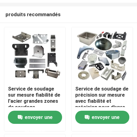
produits recommandés
Service de soudage
Service de soudage de
sur mesure fiabilité de
précision sur mesure
À la maison
l'acier grandes zones
avec fiabilité et
de soudage
précision pour divers
matériaux
Produits
envoyer une
envoyer une
demande
demande
Vidéos