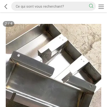
2
/
4