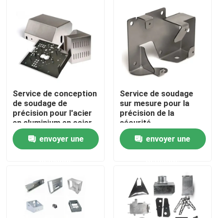
À propos de nous
Visite de l'usine
Contrôle de la qualité
Service de conception
Service de soudage
de soudage de
sur mesure pour la
précision pour l'acier
précision de la
Nous contacter
en aluminium en acier
sécurité
inoxydable 0,5 mm-50
MIG/TIG/Stick
envoyer une
envoyer une
mm
Nouvelles
demande
demande
Pièces usinées cnc
Pièces de fraisage CNC