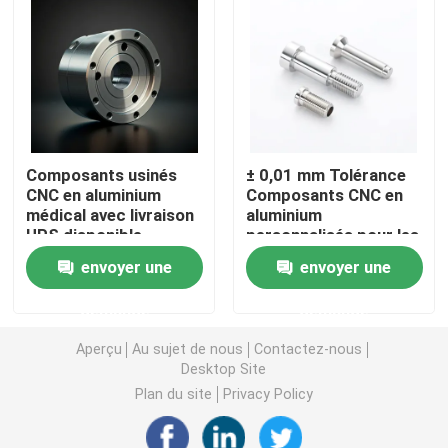
Pièces de fraisage de rotation de commande numériqu
Pièces d'acier inoxydable de commande numérique par
Composants usinés
± 0,01 mm Tolérance
Pièces en laiton de commande numérique par ordinate
CNC en aluminium
Composants CNC en
médical avec livraison
aluminium
UPS disponible
personnalisés pour les
Pièces titaniques de commande numérique par ordina
applications
envoyer une
envoyer une
industrielles
Pièces de découpe laser
demande
demande
Aperçu
Au sujet de nous
Contactez-nous
Commande numérique par ordinateur emboutissant de
Desktop Site
Plan du site
Privacy Policy
Pièces imprimées en 3D