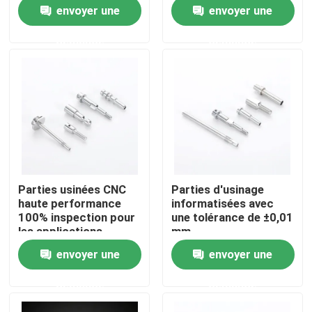
de placage
fabrication OEM ODM
envoyer une
envoyer une
personnalisées
À propos de nous
demande
demande
Visite de l'usine
Contrôle de la qualité
Nous contacter
Parties usinées CNC
Parties d'usinage
haute performance
informatisées avec
Nouvelles
100% inspection pour
une tolérance de ±0,01
les applications
mm
industrielles
envoyer une
envoyer une
Pièces usinées cnc
demande
demande
Pièces de fraisage CNC