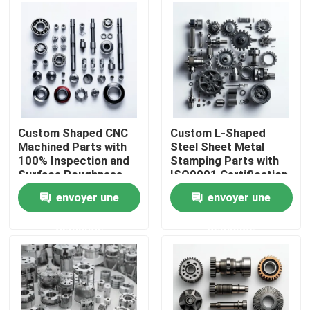
À propos de nous
Visite de l'usine
Contrôle de la qualité
Custom Shaped CNC
Custom L-Shaped
Machined Parts with
Steel Sheet Metal
100% Inspection and
Stamping Parts with
Nous contacter
Surface Roughness
ISO9001 Certification
Min Ra 0.1~3.2
in Customized Sizes
envoyer une
envoyer une
Precision Mechanical
and Colors
Nouvelles
Parts
demande
demande
Pièces usinées cnc
Pièces de fraisage CNC