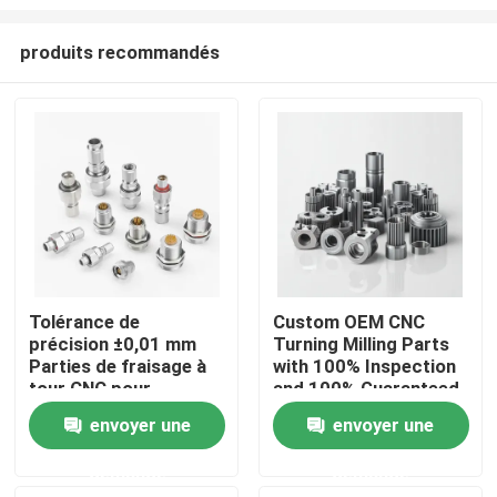
produits recommandés
Tolérance de
Custom OEM CNC
précision ±0,01 mm
Turning Milling Parts
À la maison
Parties de fraisage à
with 100% Inspection
tour CNC pour
and 100% Guaranteed
applications
Precision CNC
Produits
envoyer une
envoyer une
industrielles
Machined Parts
demande
demande
Vidéos