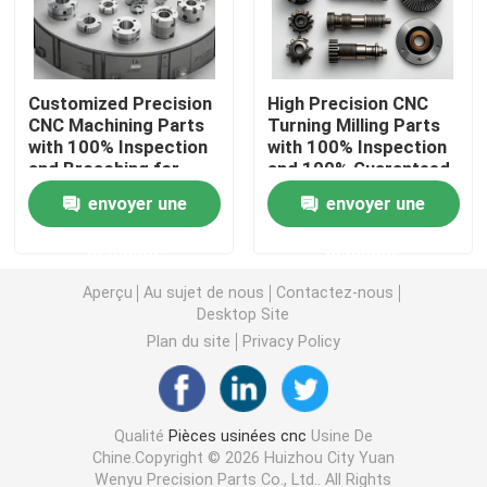
Pièces de fraisage de rotation de commande numériqu
Customized Precision
High Precision CNC
CNC Machining Parts
Turning Milling Parts
Pièces d'acier inoxydable de commande numérique par
with 100% Inspection
with 100% Inspection
and Broaching for
and 100% Guaranteed
Stainless Steel and
for Small Orders
Pièces en laiton de commande numérique par ordinate
envoyer une
envoyer une
Aluminum
Accepted
demande
demande
Pièces titaniques de commande numérique par ordina
Aperçu
Au sujet de nous
Contactez-nous
Desktop Site
Pièces de découpe laser
Plan du site
Privacy Policy
Commande numérique par ordinateur emboutissant de
Qualité
Pièces usinées cnc
Usine De
Chine.Copyright © 2026 Huizhou City Yuan
Pièces imprimées en 3D
Wenyu Precision Parts Co., Ltd.. All Rights