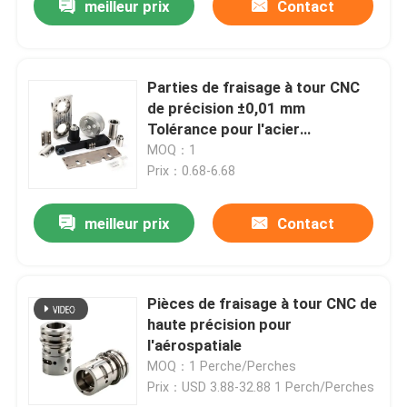
meilleur prix
Contact
Parties de fraisage à tour CNC
de précision ±0,01 mm
Tolérance pour l'acier
inoxydable, l'aluminium, le laiton
MOQ：1
Prix：0.68-6.68
meilleur prix
Contact
Pièces de fraisage à tour CNC de
haute précision pour
l'aérospatiale
MOQ：1 Perche/Perches
Prix：USD 3.88-32.88 1 Perch/Perches