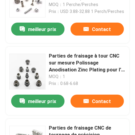
MOQ：1 Perche/Perches
Prix：USD 3.88-32.88 1 Perch/Perches
À propos de nous
meilleur prix
Contact
Visite de l'usine
Contrôle de la qualité
Parties de fraisage à tour CNC
sur mesure Polissage
Anodisation Zinc Plating pour l'
Nous contacter
automobile / aérospatiale
MOQ：1
Prix：0.68-6.68
Nouvelles
meilleur prix
Contact
Pièces usinées cnc
Parties de fraisage CNC de
Pièces de fraisage CNC
tournage de précision