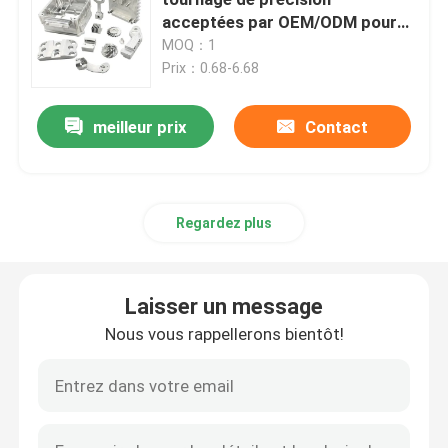
acceptées par OEM/ODM pour
vos besoins industriels
MOQ：1
Pièces de fraisage de rotation de commande numériqu
Prix：0.68-6.68
Pièces d'acier inoxydable de commande numérique par
meilleur prix
Contact
Pièces en laiton de commande numérique par ordinate
Regardez plus
Pièces titaniques de commande numérique par ordina
Laisser un message
Pièces de découpe laser
Nous vous rappellerons bientôt!
Commande numérique par ordinateur emboutissant de
Pièces imprimées en 3D