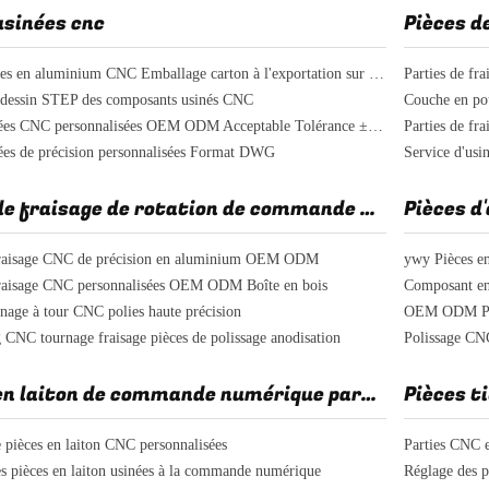
usinées cnc
Pièces d
Pièces usinées en aluminium CNC Emballage carton à l'exportation sur mesure
Parties de fr
 dessin STEP des composants usinés CNC
Parties usinées CNC personnalisées OEM ODM Acceptable Tolérance ± 0,01 mm
nées de précision personnalisées Format DWG
Service d'usi
Pièces de fraisage de rotation de commande numérique par ordinateur
 fraisage CNC de précision en aluminium OEM ODM
fraisage CNC personnalisées OEM ODM Boîte en bois
inage à tour CNC polies haute précision
OEM ODM Part
g CNC tournage fraisage pièces de polissage anodisation
Polissage CNC
Pièces en laiton de commande numérique par ordinateur
e pièces en laiton CNC personnalisées
Parties CNC e
es pièces en laiton usinées à la commande numérique
Réglage des 