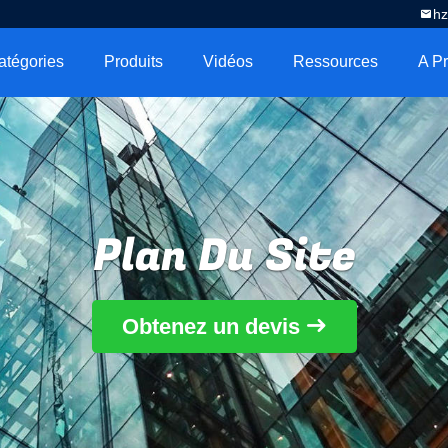
h
atégories
Produits
Vidéos
Ressources
Plan Du Site
Obtenez un devis