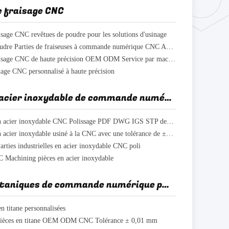
e fraisage CNC
aisage CNC revêtues de poudre pour les solutions d'usinage
Couche en poudre Parties de fraiseuses à commande numérique CNC Anodisation
Parties de fraisage CNC de haute précision OEM ODM Service par machine de fraisage CNC
nage CNC personnalisé à haute précision
Pièces d'acier inoxydable de commande numérique par ordinateur
ywy Pièces en acier inoxydable CNC Polissage PDF DWG IGS STP dessin
Composant en acier inoxydable usiné à la CNC avec une tolérance de ±0,01 mm
ies industrielles en acier inoxydable CNC poli
 Machining pièces en acier inoxydable
Pièces titaniques de commande numérique par ordinateur
n titane personnalisées
pièces en titane OEM ODM CNC Tolérance ± 0,01 mm