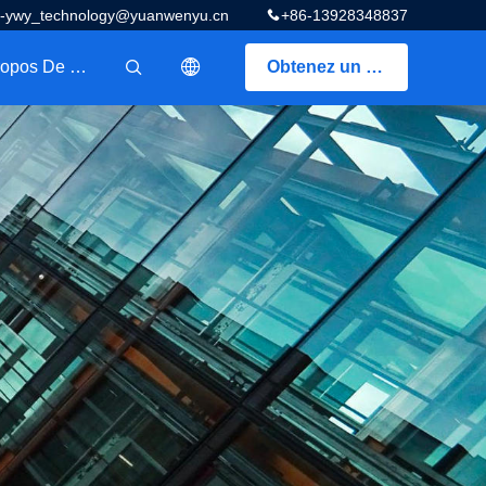
z-ywy_technology@yuanwenyu.cn
+86-13928348837
A Propos De Nous
Obtenez un devis
描述