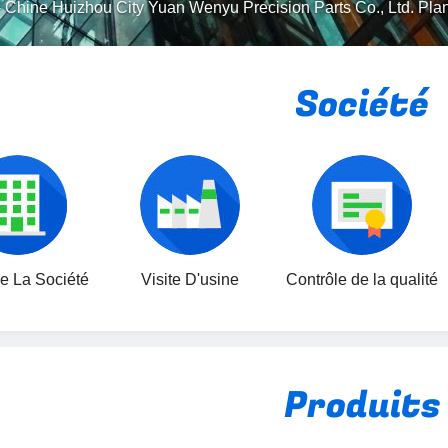
-
Chine Huizhou City Yuan Wenyu Precision Parts Co., Ltd. Pla
Société
De La Société
Visite D'usine
Contrôle de la qualité
Produits