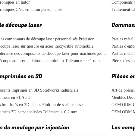
troniques en laiton
Components 
ctroniques CNC en laiton personnalisé
Traitement C
de découpe laser
Les composants de découpe laser personnalisés Précision
Parties métal
écoupe laser sur mesure en acier inoxydable automobile
Parties d'em
±0,1 mm Tolérance des composants de découpe laser pour machines personnalisées
Parties métal
découpe au laser en laiton d'aluminium Tolérance ± 0,1 mm
Pièces d'esta
imprimées en 3D
ants imprimés en 3D Solidworks industriels
Art de précis
primées en PLA 3D
imprimés en 3D blancs Finition de surface lisse
OEM ODM Comp
rimées 3D personnalisées Tolérance ± 0,2 mm
OEM ODM Meub
s de moulage par injection