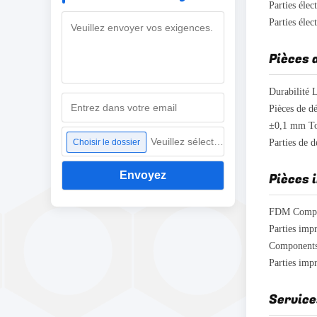
Parties élec
Parties éle
Pièces 
Durabilité 
Pièces de d
Veuillez sélectionner un fichier
Choisir le dossier
Parties de 
Envoyez
Pièces 
FDM Compos
Parties im
Components 
Parties imp
Service